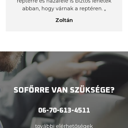
reptérre és hazafelé is biztos lehetek
abban, hogy várnak a reptéren. „
Zoltán
SOFŐRRE VAN SZÜKSÉGE?
06-70-613-4511
további elérhetőségek