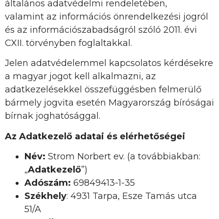
általános adatvédelmi rendeletében,
valamint az információs önrendelkezési jogról
és az információszabadságról szóló 2011. évi
CXII. törvényben foglaltakkal.
Jelen adatvédelemmel kapcsolatos kérdésekre
a magyar jogot kell alkalmazni, az
adatkezelésekkel összefüggésben felmerülő
bármely jogvita esetén Magyarország bíróságai
bírnak joghatósággal.
Az Adatkezelő adatai és elérhetőségei
Név:
Strom Norbert ev. (a továbbiakban:
„
Adatkezelő
”)
Adószám:
69849413-1-35
Székhely
: 4931 Tarpa, Esze Tamás utca
51/A