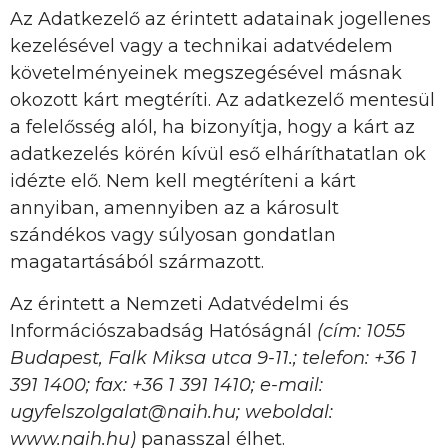
Az Adatkezelő az érintett adatainak jogellenes
kezelésével vagy a technikai adatvédelem
követelményeinek megszegésével másnak
okozott kárt megtéríti. Az adatkezelő mentesül
a felelősség alól, ha bizonyítja, hogy a kárt az
adatkezelés körén kívül eső elháríthatatlan ok
idézte elő. Nem kell megtéríteni a kárt
annyiban, amennyiben az a károsult
szándékos vagy súlyosan gondatlan
magatartásából származott.
Az érintett a Nemzeti Adatvédelmi és
Információszabadság Hatóságnál
(cím: 1055
Budapest, Falk Miksa utca 9-11.; telefon: +36 1
391 1400; fax: +36 1 391 1410; e-mail:
ugyfelszolgalat@naih.hu; weboldal:
www.naih.hu)
panasszal élhet.