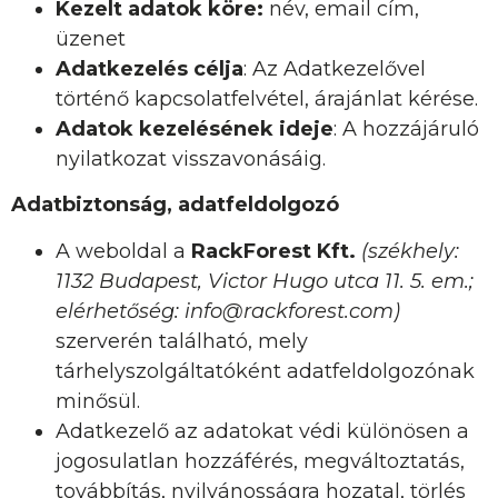
Kezelt adatok köre:
név, email cím,
üzenet
Adatkezelés célja
: Az Adatkezelővel
történő kapcsolatfelvétel, árajánlat kérése.
Adatok kezelésének ideje
: A hozzájáruló
nyilatkozat visszavonásáig.
Adatbiztonság, adatfeldolgozó
A weboldal a
RackForest Kft.
(székhely:
1132 Budapest, Victor Hugo utca 11. 5. em.;
elérhetőség: info@rackforest.com)
szerverén található, mely
tárhelyszolgáltatóként adatfeldolgozónak
minősül.
Adatkezelő az adatokat védi különösen a
jogosulatlan hozzáférés, megváltoztatás,
továbbítás, nyilvánosságra hozatal, törlés